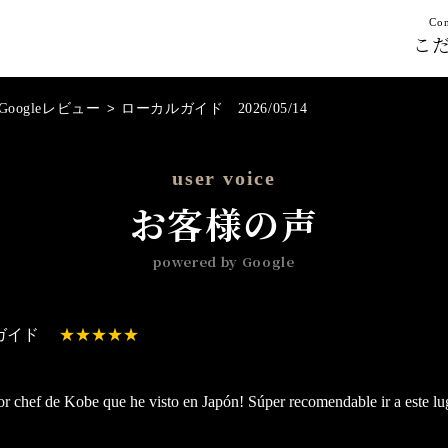
Con
こ
Googleレビュー
>
ローカルガイド 2026/05/14
user voice
お客様の声
powered by Google
ガイド
or chef de Kobe que he visto en Japón! Súper recomendable ir a este lug