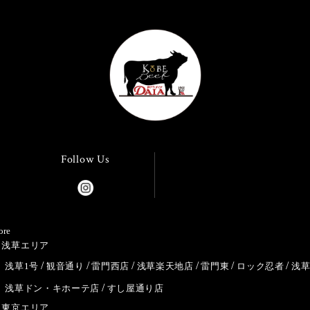
Follow Us
ore
浅草エリア
浅草1号
観音通り
雷門西店
浅草楽天地店
雷門東
ロック忍者
浅
浅草ドン・キホーテ店
すし屋通り店
東京エリア