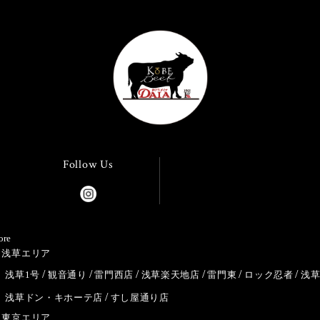
Follow Us
ore
浅草エリア
浅草1号
観音通り
雷門西店
浅草楽天地店
雷門東
ロック忍者
浅
浅草ドン・キホーテ店
すし屋通り店
東京エリア