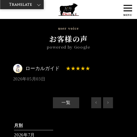
Translate
>
>
>
神戸牛ダイヤ
神戸牛ダイア 浅草楽天地店
Googleレビュー
ロー
MENU
カルガイド 2026/05/03 No_review
user voice
お客様の声
powered by Google
ローカルガイド
2026年05月03日
一覧
<
>
月別
2026年7月