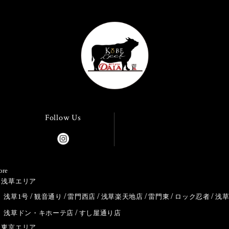
Follow Us
ore
浅草エリア
浅草1号
観音通り
雷門西店
浅草楽天地店
雷門東
ロック忍者
浅
浅草ドン・キホーテ店
すし屋通り店
東京エリア