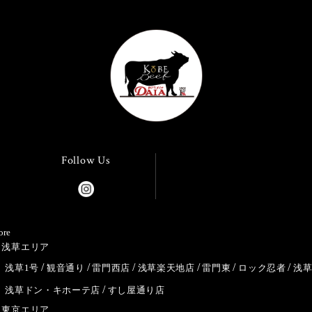
Follow Us
ore
浅草エリア
浅草1号
観音通り
雷門西店
浅草楽天地店
雷門東
ロック忍者
浅
浅草ドン・キホーテ店
すし屋通り店
東京エリア