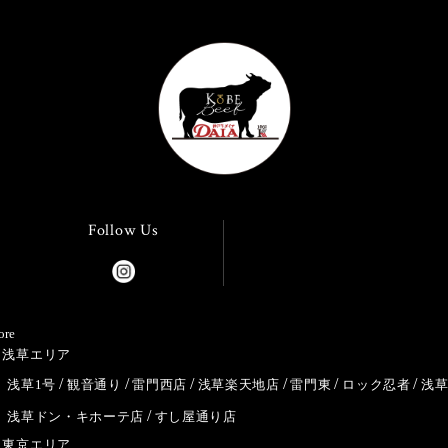
Follow Us
ore
浅草エリア
浅草1号
観音通り
雷門西店
浅草楽天地店
雷門東
ロック忍者
浅
浅草ドン・キホーテ店
すし屋通り店
東京エリア