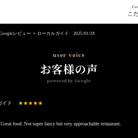
Con
こ
Googleレビュー
>
ローカルガイド 2025/01/28
user voice
お客様の声
powered by Google
ガイド
. Great food. Not super fancy but very approachable restaurant.