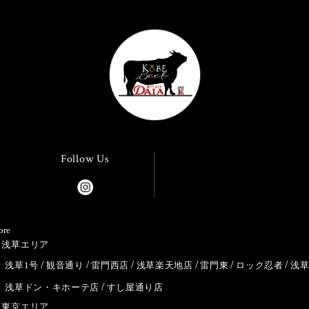
Follow Us
ore
浅草エリア
浅草1号
観音通り
雷門西店
浅草楽天地店
雷門東
ロック忍者
浅
浅草ドン・キホーテ店
すし屋通り店
東京エリア