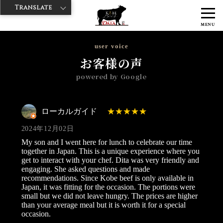
Translate
>
>
>
神戸牛ダイヤ
神戸牛ダイア 浅草楽天地店
Googleレビュー
ロー
MENU
カルガイド 2024/12/02
user voice
お客様の声
powered by Google
ローカルガイド
2024年12月02日
My son and I went here for lunch to celebrate our time
together in Japan. This is a unique experience where you
get to interact with your chef. Dita was very friendly and
engaging. She asked questions and made
recommendations. Since Kobe beef is only available in
Japan, it was fitting for the occasion. The portions were
small but we did not leave hungry. The prices are higher
than your average meal but it is worth it for a special
occasion.