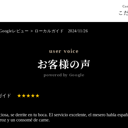
Con
こ
Googleレビュー
>
ローカルガイド 2024/11/26
user voice
お客様の声
powered by Google
ガイド
ciosa, se derrite en tu boca. El servicio excelente, el mesero habla es
arroz y un consomé de carne.