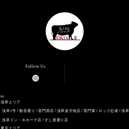
Follow Us
ore
浅草エリア
浅草1号
観音通り
雷門西店
浅草楽天地店
雷門東
ロック忍者
浅
浅草ドン・キホーテ店
すし屋通り店
東京エリア