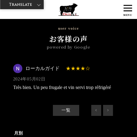
Translate
>
>
>
神戸牛ダイヤ
神戸牛ダイア 浅草楽天地店
Googleレビュー
ロー
MENU
カルガイド 2024/05/02
user voice
お客様の声
powered by Google
ローカルガイド
2024年05月02日
Très bien. Un peu frugale et vin servi trop réfrigéré
一覧
<
>
月別