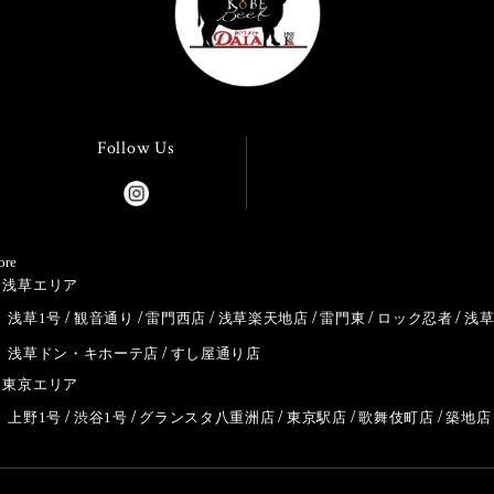
Follow Us
ore
浅草エリア
浅草1号
観音通り
雷門西店
浅草楽天地店
雷門東
ロック忍者
浅
浅草ドン・キホーテ店
すし屋通り店
東京エリア
上野1号
渋谷1号
グランスタ八重洲店
東京駅店
歌舞伎町店
築地店