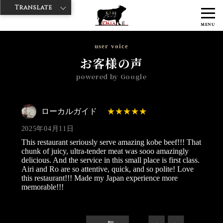
Translate
>
>
>
神戸牛ダイヤ
神戸牛ダイア 観音通り店
Googleレビュー
ローカ
MENU
ルガイド 2025/04/11
user voice
お客様の声
powered by Google
ローカルガイド
2025年04月11日
This restaurant seriously serve amazing kobe beef!!! That
chunk of juicy, ultra-tender meat was sooo amazingly
delicious. And the service in this small place is first class.
Airi and Ro are so attentive, quick, and so polite! Love
this restaurant!!! Made my Japan experience more
memorable!!!