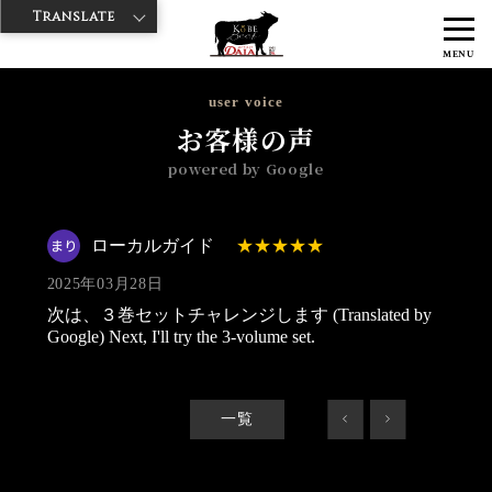
Translate
>
>
>
神戸牛ダイヤ
神戸牛ダイア 観音通り店
Googleレビュー
ローカ
MENU
ルガイド 2025/03/28
user voice
お客様の声
powered by Google
ローカルガイド
2025年03月28日
次は、３巻セットチャレンジします (Translated by
Google) Next, I'll try the 3-volume set.
一覧
<
>