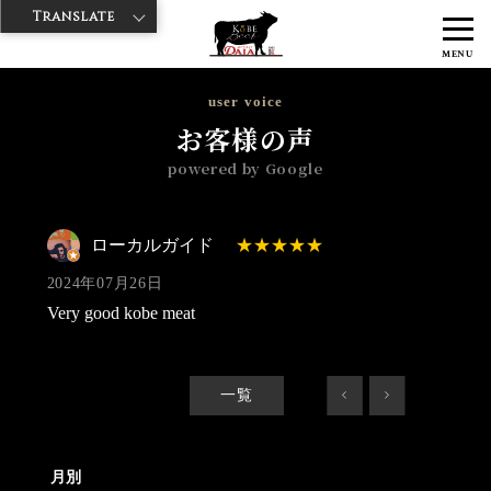
Translate
>
>
>
神戸牛ダイヤ
神戸牛ダイア 観音通り店
Googleレビュー
ローカ
MENU
ルガイド 2024/07/26
user voice
お客様の声
powered by Google
ローカルガイド
2024年07月26日
Very good kobe meat
一覧
<
>
月別