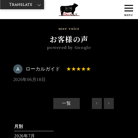
Translate
>
>
>
神戸牛ダイヤ
神戸牛ダイア 雷門西店
Googleレビュー
ローカル
MENU
ガイド 2026/06/18 No_review
user voice
お客様の声
powered by Google
ローカルガイド
2026年06月18日
一覧
<
>
月別
2026年7月