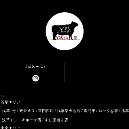
Follow Us
ore
浅草エリア
浅草1号
観音通り
雷門西店
浅草楽天地店
雷門東
ロック忍者
浅
浅草ドン・キホーテ店
すし屋通り店
東京エリア