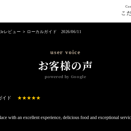
Con
こ
gleレビュー
>
ローカルガイド 2026/06/11
user voice
お客様の声
powered by Google
ガイド
lace with an excellent experience, delicious food and exceptional servic