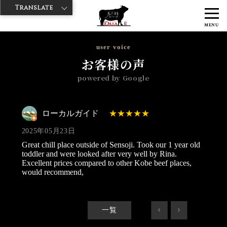
Translate
>
>
>
神戸牛ダイヤ
神戸牛ダイア 雷門西店
Googleレビュー
ローカル
MENU
ガイド 2025/05/23
user voice
お客様の声
powered by Google
ローカルガイド
2025年05月23日
Great chill place outside of Sensoji. Took our 1 year old
toddler and were looked after very well by Rina.
Excellent prices compared to other Kobe beef places,
would recommend,
一覧
<
>