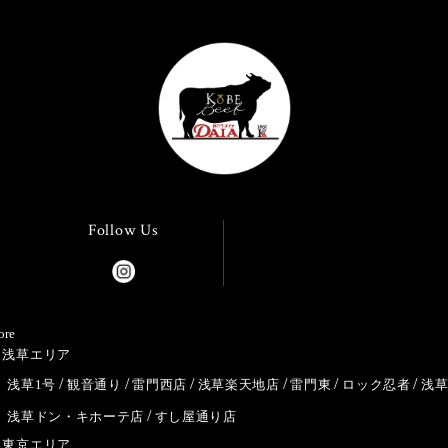
Follow Us
ore
浅草エリア
浅草1号
観音通り
雷門西店
浅草楽天地店
雷門東
ロック忍者
浅
浅草ドン・キホーテ店
すし屋通り店
東京エリア