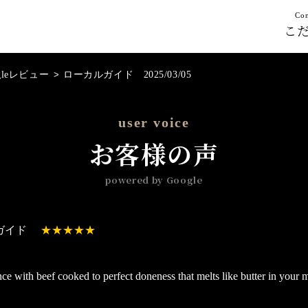
Con
こ
gleレビュー
>
ローカルガイド 2025/03/05
user voice
お客様の声
powered by Google
ガイド
e with beef cooked to perfect doneness that melts like butter in your