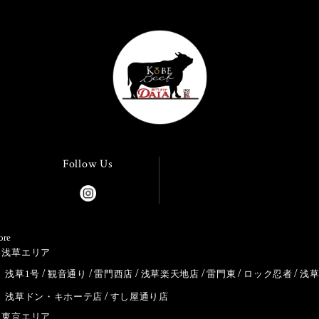
Follow Us
ore
浅草エリア
浅草1号
観音通り
雷門西店
浅草楽天地店
雷門東
ロック忍者
浅
浅草ドン・キホーテ店
すし屋通り店
東京エリア