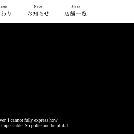
cept
News
Store
だわり
お知らせ
店舗一覧
ver. I cannot fully express how
impeccable. So polite and helpful. I