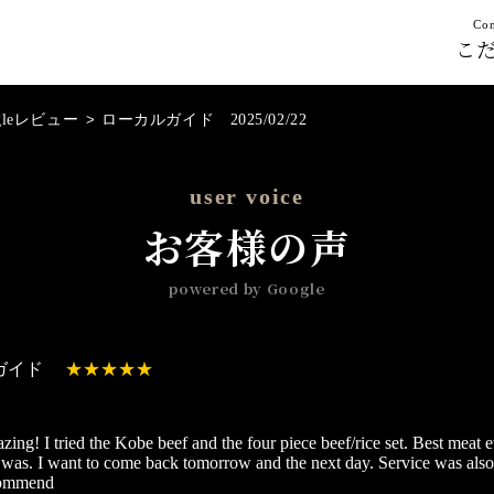
Con
こ
gleレビュー
>
ローカルガイド 2025/02/22
user voice
お客様の声
powered by Google
ガイド
ing! I tried the Kobe beef and the four piece beef/rice set. Best meat e
was. I want to come back tomorrow and the next day. Service was also 
commend