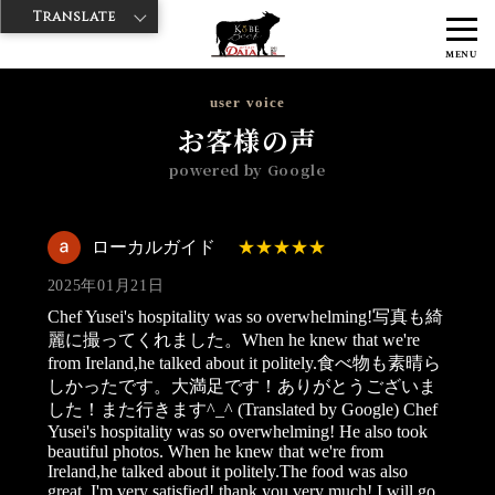
Translate
>
>
>
神戸牛ダイヤ
神戸牛ダイア 雷門西店
Googleレビュー
ローカル
MENU
ガイド 2025/01/21
user voice
お客様の声
powered by Google
ローカルガイド
2025年01月21日
Chef Yusei's hospitality was so overwhelming!写真も綺
麗に撮ってくれました。When he knew that we're
from Ireland,he talked about it politely.食べ物も素晴ら
しかったです。大満足です！ありがとうございま
した！また行きます^_^ (Translated by Google) Chef
Yusei's hospitality was so overwhelming! He also took
beautiful photos. When he knew that we're from
Ireland,he talked about it politely.The food was also
great. I'm very satisfied! thank you very much! I will go