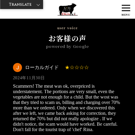
Translate
>
>
>
神戸牛ダイヤ
神戸牛ダイア 雷門西店
Googleレビュー
ローカル
MENU
ガイド 2024/11/30
user voice
お客様の声
powered by Google
ローカルガイド
2024年11月30日
Scammers! The meat was ok, overpriced is
understatement. The portions are very small, even the
vegetables are not enough for a child. But the wost was
that they tried to scam us, billing and charging over 70%
more than we ordered. Only when we discovered this
after we left, we came back asking for correction, they
returned the 70% but did not really apologize . If we
didn't notice, the scam would have worked. Be careful.
Don't fall for the tourist trap of 'chef' Rina.