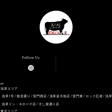
Follow Us
ore
浅草エリア
浅草1号
観音通り
雷門西店
浅草楽天地店
雷門東
ロック忍者
浅
浅草ドン・キホーテ店
すし屋通り店
東京エリア