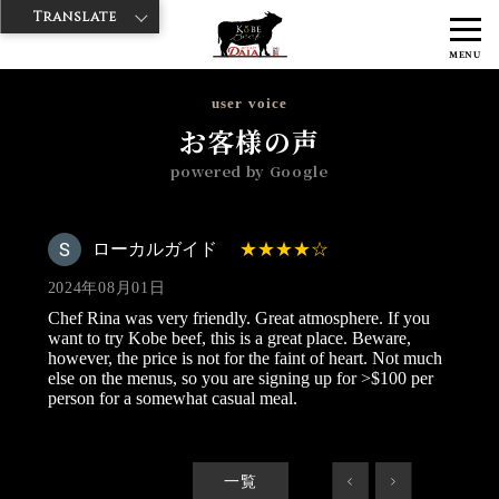
Translate
>
>
>
神戸牛ダイヤ
神戸牛ダイア 雷門西店
Googleレビュー
ローカル
MENU
ガイド 2024/08/01
user voice
お客様の声
powered by Google
ローカルガイド
2024年08月01日
Chef Rina was very friendly. Great atmosphere. If you
want to try Kobe beef, this is a great place. Beware,
however, the price is not for the faint of heart. Not much
else on the menus, so you are signing up for >$100 per
person for a somewhat casual meal.
一覧
<
>