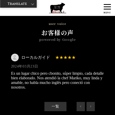
Translate
>
>
>
神戸牛ダイヤ
神戸牛ダイア 雷門西店
Googleレビュー
ローカル
MENU
ガイド 2024/03/23
user voice
お客様の声
powered by Google
ローカルガイド
2024年03月23日
Es un lugar chico pero cbonito, súper limpio, cada detalle
bien elaborado. Nos atendió la chef Mariko, muy linda y
amable, no habla mucho inglés pero conectó con
nosotros.
一覧
<
>