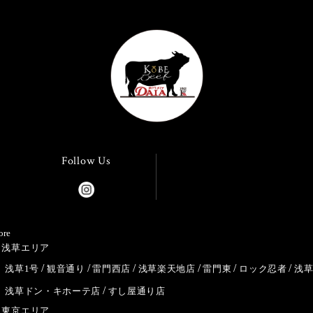
Follow Us
ore
浅草エリア
浅草1号
観音通り
雷門西店
浅草楽天地店
雷門東
ロック忍者
浅
浅草ドン・キホーテ店
すし屋通り店
東京エリア