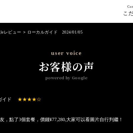
Con
こ
gleレビュー
>
ローカルガイド 2024/01/05
user voice
お客様の声
powered by Google
ガイド
友，點了3個套餐，價錢¥77,280,大家可以看圖片自行判繼！