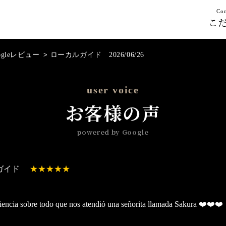
Con
こ
ogleレビュー
>
ローカルガイド 2026/06/26
user voice
お客様の声
powered by Google
ガイド
encia sobre todo que nos atendió una señorita llamada Sakura ❤️❤️❤️