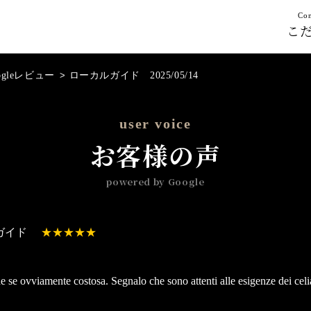
Con
こ
ogleレビュー
>
ローカルガイド 2025/05/14
user voice
お客様の声
powered by Google
ガイド
e se ovviamente costosa. Segnalo che sono attenti alle esigenze dei cel