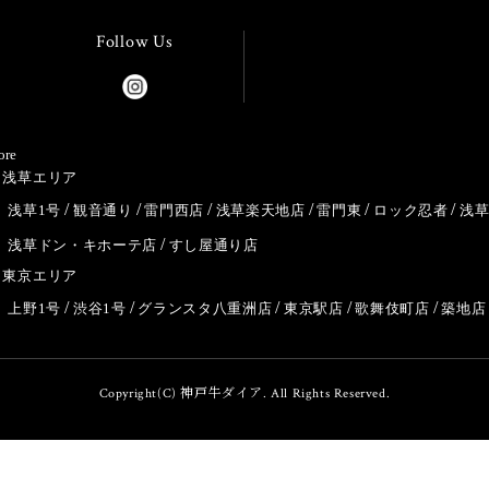
Follow Us
ore
浅草エリア
浅草1号
観音通り
雷門西店
浅草楽天地店
雷門東
ロック忍者
浅
浅草ドン・キホーテ店
すし屋通り店
東京エリア
上野1号
渋谷1号
グランスタ八重洲店
東京駅店
歌舞伎町店
築地店
Copyright(C) 神戸牛ダイア. All Rights Reserved.