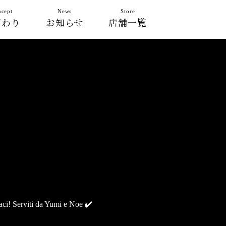
cept
News
Store
だわり
お知らせ
店舗一覧
iaci! Serviti da Yumi e Noe ✔️