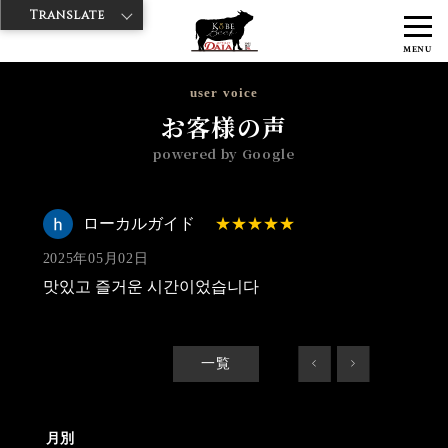
Translate
>
>
>
神戸牛ダイヤ
神戸牛ダイア 浅草1号店
Googleレビュー
ローカ
MENU
ルガイド 2025/05/02
user voice
お客様の声
powered by Google
ローカルガイド
2025年05月02日
맛있고 즐거운 시간이었습니다
一覧
<
>
月別