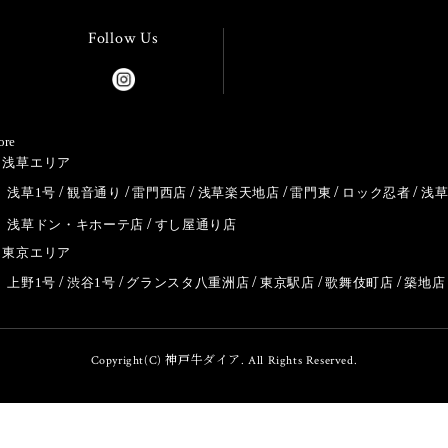
Follow Us
ore
浅草エリア
浅草1号
観音通り
雷門西店
浅草楽天地店
雷門東
ロック忍者
浅
浅草ドン・キホーテ店
すし屋通り店
東京エリア
上野1号
渋谷1号
グランスタ八重洲店
東京駅店
歌舞伎町店
築地店
Copyright(C) 神戸牛ダイア. All Rights Reserved.