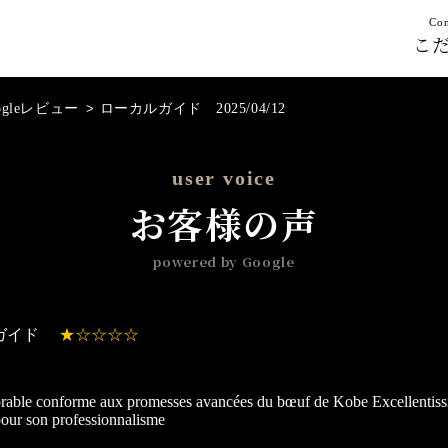
Con
こ
ogleレビュー
>
ローカルガイド 2025/04/12
user voice
お客様の声
powered by Google
ガイド
rable conforme aux promesses avancées du bœuf de Kobe Excellent
our son professionnalisme