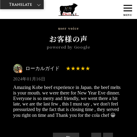
Translate
>
>
>
神戸牛ダイヤ
神戸牛ダイア 浅草1号店
Googleレビュー
ローカ
MENU
ルガイド 2024/01/16
user voice
お客様の声
powered by Google
ローカルガイド
2024年01月16日
Amazing Kobe beef experience in Japan. the beef melts
is your mouth. we were there for New Year Eve dinner.
Everyone is so merry and friendly, we went there a bit
late, we are the last few , this I must say , we don't feel
pressurized by the fact that is closing time , they served
you right on time and Thank you for the cola chef 😀