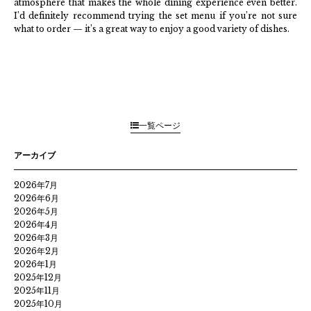
atmosphere that makes the whole dining experience even better.
I’d definitely recommend trying the set menu if you’re not sure
what to order — it’s a great way to enjoy a good variety of dishes.
一覧ページ
アーカイブ
2026年7月
2026年6月
2026年5月
2026年4月
2026年3月
2026年2月
2026年1月
2025年12月
2025年11月
2025年10月