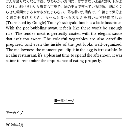
はんが足りなくなる予感。やわらかいお肉に、甘すぎない上品な割り下がよ
く絡む。彩りきれいな野菜も丁寧で、鍋の中まで整っている印象。卵にくぐ
らせた瞬間のまろやかさがたまらない。落ち着いた店内で、午後まで気分よ
く過ごせるひととき。ちゃんと食べる大切さを思い出す時間でした
(Translated by Google) Today's sukiyaki lunch is a little luxurious.
With the pot bubbling away, it feels like there won't be enough
rice. The tender meat is perfectly coated with the elegant sauce
that isn't too sweet. The colorful vegetables are also carefully
prepared, and even the inside of the pot looks well-organized.
The mellowness the moment you dip it in the egg is irresistible. In
a calm restaurant, it's a pleasant time to spend the afternoon. It was
a time to remember the importance of eating properly.
一覧ページ
アーカイブ
2026年7月