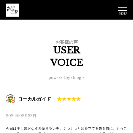
MENU
神戸牛みやび 日
本橋店
お客様の声
USER
VOICE
powered by Google
ローカルガイド
2026年02月28日
今日は少し贅沢なすき焼きランチ。ぐつぐつと音を立てる鍋を前に、もうご