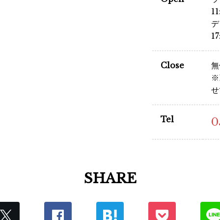
1
デ
1
Close
無
※
せ
Tel
0
SHARE