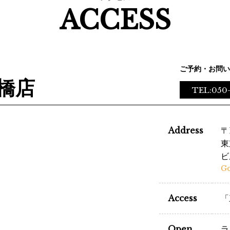
ACCESS
ご予約・お問い
橋店
TEL:050
Address
〒
東
ビ
G
Access
「
Open
ラ