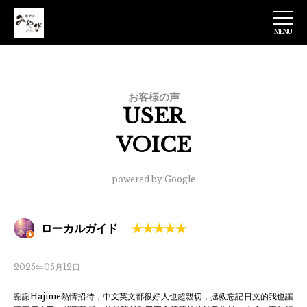
MENU
神戸牛みやび 日
本橋店
お客様の声
USER
VOICE
powered by Google
ローカルガイド
2025年05月12日
謝謝Hajime熱情招待，中文英文都很好人也超親切，拯救忘記日文的我也讓