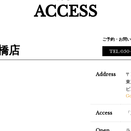
ACCESS
ご予約・お問い
橋店
TEL:050
Address
〒
東
ビ
G
Access
「
Open
ラ