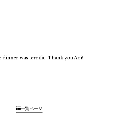
e dinner was terrific. Thank you Aoi!
一覧ページ