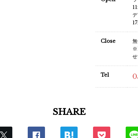
1
デ
1
Close
無
※
せ
Tel
0
SHARE