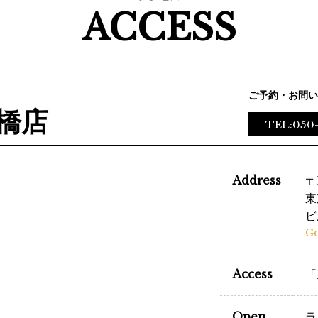
ACCESS
ご予約・お問い
橋店
TEL:050
Address
〒
東
ビ
G
Access
「
Open
ラ