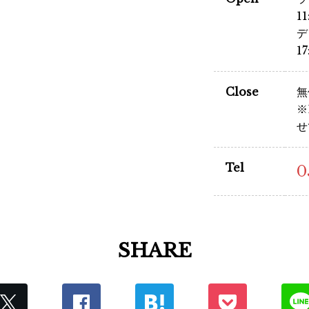
1
デ
1
Close
無
※
せ
Tel
0
SHARE