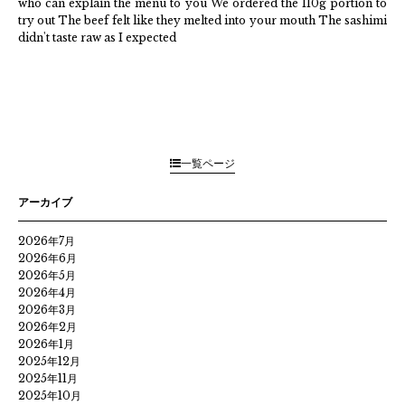
who can explain the menu to you We ordered the 110g portion to
try out The beef felt like they melted into your mouth The sashimi
didn't taste raw as I expected
一覧ページ
アーカイブ
2026年7月
2026年6月
2026年5月
2026年4月
2026年3月
2026年2月
2026年1月
2025年12月
2025年11月
2025年10月