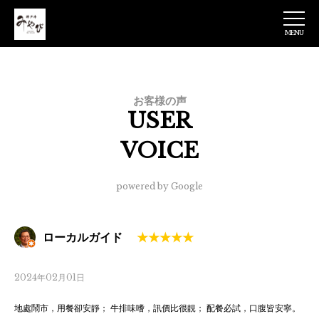
MENU
神戸牛みやび 日
本橋店
お客様の声
USER
VOICE
powered by Google
ローカルガイド
2024年02月01日
地處鬧市，用餐卻安靜； 牛排味嗜，訊價比很靚； 配餐必試，口腹皆安寧。