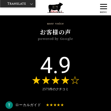
Translate
>
>
>
神戸牛ダイヤ
神戸牛ダイア 観音通り店
Googleレビュー
2025
MENU
>
年
3月
user voice
お客様の声
powered by Google
4.9
2575件のクチコミ
ローカルガイド